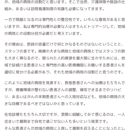
が、地域の病院の役割だと思います。そこで当然、介護保険や施設の仕
組み、あるいは訪問看護制度の知識も必要になってきます。
一方で問題となるのは専門性との整合性です。いろんな意見があると思
いますが、私は専門的治療が必要な人はきちんとトリアージして、地域
の病院との役割分担が必要だと考えています。
その理由は、医師の技量だけで何とかなるものではないということと、
スタッフの差です。規模の大きな病院と地域の病院とではスタッフの数
も大きく異なるので、限られた人的資源を最大限に生かすためには、地
域で診続ける患者さんと専門性の高い医療機関にお願いする患者さんを
適切に見分ける必要があり、それも地域の病院の役割だと思うのです。
このように地域の病院を見直すと、救急患者さんへの治療はもちろんで
すが、療養環境が整わない患者さんの調整、帰宅できるまでのリハビ
リ、あるいはがんの末期患者さんへの入院対応なども、地域の病院の大
きな目標であるべきではないかと思っています。
在宅診療ももちろん大切ですが、実際に経験してみて感じるのは、一人
住まいで最期まで自宅で過ごせない人も多いという現実です。
そんな患者さんが地域の病院に入院して最期を迎えることになったとし