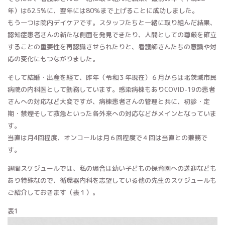
年）は62.5%に、翌年には80％まで上げることに成功しました。
もう一つは院内デイケアです。スタッフたちと一緒に取り組んだ結果、
認知症患者さんの新たな側面を発見できたり、人間としての尊厳を確立
することの重要性を再認識させられたりと、看護師さんたちの意識や対
応の変化にもつながりました。
そして結婚・出産を経て、昨年（令和３年現在）６月からは北茨城市民
病院の内科医として勤務しています。感染病棟もありCOVID-19の患者
さんへの対応など大変ですが、病棟患者さんの管理と共に、初診・定
期・禁煙そして救急といった各外来への対応などがメインとなっていま
す。
当直は月4回程度、オンコールは月６回程度で４回は当直との兼務で
す。
週間スケジュールでは、私の場合は幼い子どもの保育園への送迎なども
あり特殊なので、循環器内科を志望している他の先生のスケジュールも
ご紹介しておきます（表１）。
表1