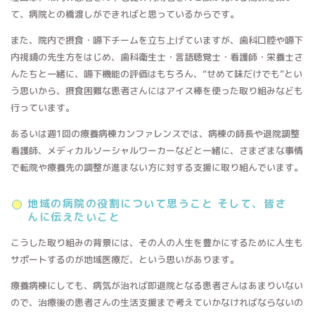
て、病院との橋渡しができればと思っているからです。
また、院内で摂食・嚥下チームを立ち上げていますが、歯科口腔や嚥下
内視鏡の先生方をはじめ、歯科衛生士・言語聴覚士・看護師・栄養士さ
んたちと一緒に、嚥下機能の評価はもちろん、“せめて味だけでも”とい
う思いから、摂食困難な患者さんにはアイス棒を使った取り組みなども
行っています。
あるいは週1回の療養病棟カンファレンスでは、病棟の師長や退院調整
看護師、メディカルソーシャルワーカーなどと一緒に、さまざまな事情
で転院や療養先の調整が進まない方に対する支援に取り組んでいます。
地域の病院の役割について思うこと そして、皆さ
んに伝えたいこと
こうした取り組みの背景には、その人の人生を豊かにするために人生も
サポートするのが地域医療だ、という思いがあります。
療養病棟にしても、病気が治れば即退院となる患者さんはあまりいない
ので、治療後の患者さんの生活支援まで考えていかなければならないの