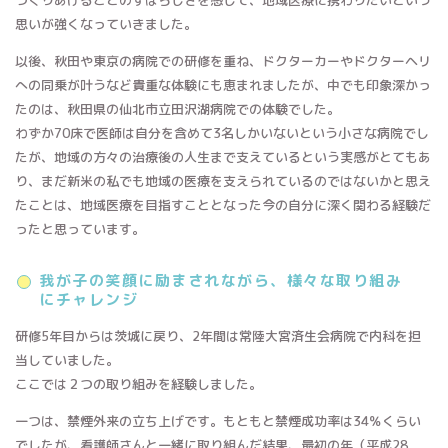
つくりあげることのすばらしさを感じて、地域医療に携わりたいという
思いが強くなっていきました。
以後、秋田や東京の病院での研修を重ね、ドクターカーやドクターヘリ
への同乗が叶うなど貴重な体験にも恵まれましたが、中でも印象深かっ
たのは、秋田県の仙北市立田沢湖病院での体験でした。
わずか70床で医師は自分を含めて3名しかいないという小さな病院でし
たが、地域の方々の治療後の人生まで支えているという実感がとてもあ
り、まだ新米の私でも地域の医療を支えられているのではないかと思え
たことは、地域医療を目指すこととなった今の自分に深く関わる経験だ
ったと思っています。
我が子の笑顔に励まされながら、様々な取り組み
にチャレンジ
研修5年目からは茨城に戻り、2年間は常陸大宮済生会病院で内科を担
当していました。
ここでは２つの取り組みを経験しました。
一つは、禁煙外来の立ち上げです。もともと禁煙成功率は34％くらい
でしたが、看護師さんと一緒に取り組んだ結果、最初の年（平成28