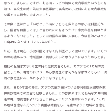
思っていました。ですが、ある時テレビの特集で院内学級というものを
知り、高校生の時に筑波大学医学部付属病院の小児科にある院内学級を
見学できる機会に恵まれました。
その際に医師から「いざという時に子どもを救えるのは小児科医だか
ら、医者を目指しては」と言われたのをきっかけに小児科医を目標とす
るようになりました。そして自治医科大学に入学し、今は医師となって
10年目になります（2022年現在）。
ただ、私は現在、小児科医ではなく内科医として働いています。いくつ
かの転機があり、地域医療に貢献したいと思うようになったからです。
最初の転機は大学6年生の時の選択実習でした。カナダでの1カ月の実
習でしたが、現地のドクターから家庭医とは何かを学ばせてもらい、漠
然と家庭医にあこがれるようになりました。
また、同じ6年生の時に、大学の先輩が働いている静岡市国民健康保険
井川診療所での実習も経験しました。この診療所はSLで有名な大井川鐵
道の井川線終着駅よりもさらに谷を入ったダム湖畔にあります。“これ
が地域医療なんだ”という貴重な体験をし、先輩のように地域の医療を