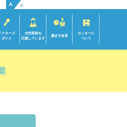
A
A
ドクターズ
女性医師を
センターに
働き方改革
ボイス
応援しています
ついて
業