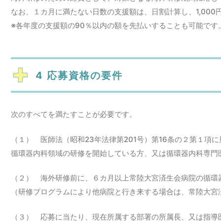
なお、１カ月に満たない日数の支援額は、日割計算し、1,00
※各年度の支援額の90％以内の額を先払いすることも可能で
4 応募資格の要件
次の
すべてを満たすこと
が必要です。
（１） 医師法（昭和23年法律第201号）第16条の２第１項
循環器内科領域の研修を開始している方、又は循環器内科専門
（２） 海外研修前に、６カ月以上常陸大宮済生会病院の循環
（研修プログラムにより他病院と行き来する場合は、常陸大宮
（３） 応募に当たり、現在所属する部署の所属長、又は指導