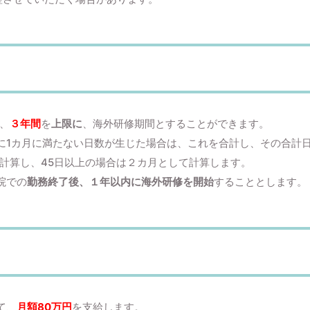
、
３年間
を
上限に
、海外研修期間とすることができます。
1カ月に満たない日数が生じた場合は、これを合計し、その合計日
て計算し、45日以上の場合は２カ月として計算します。
院での
勤務終了後、１年以内に海外研修を開始
することとします。
て、
月額80万円
を支給します。