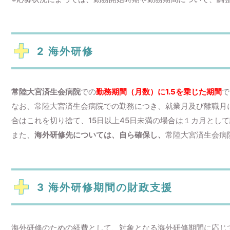
2 海外研修
常陸大宮済生会病院
での
勤務期間（月数）に1.5を乗じた期間
で
なお、常陸大宮済生会病院での勤務につき、就業月及び離職月に
合はこれを切り捨て、15日以上45日未満の場合は１カ月とし
また、
海外研修先については、自ら確保し、
常陸大宮済生会病
3 海外研修期間の財政支援
海外研修のための経費として、対象となる海外研修期間に応じ