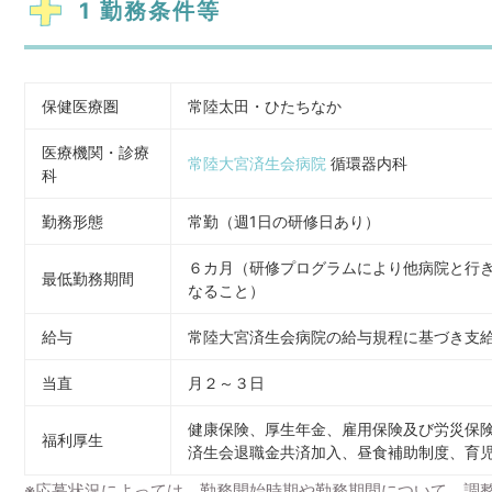
1 勤務条件等
保健医療圏
常陸太田・ひたちなか
医療機関・診療
常陸大宮済生会病院
循環器内科
科
勤務形態
常勤（週1日の研修日あり）
６カ月（研修プログラムにより他病院と行
最低勤務期間
なること）
給与
常陸大宮済生会病院の給与規程に基づき支
当直
月２～３日
健康保険、厚生年金、雇用保険及び労災保
福利厚生
済生会退職金共済加入、昼食補助制度、育児
※応募状況によっては、勤務開始時期や勤務期間について、調