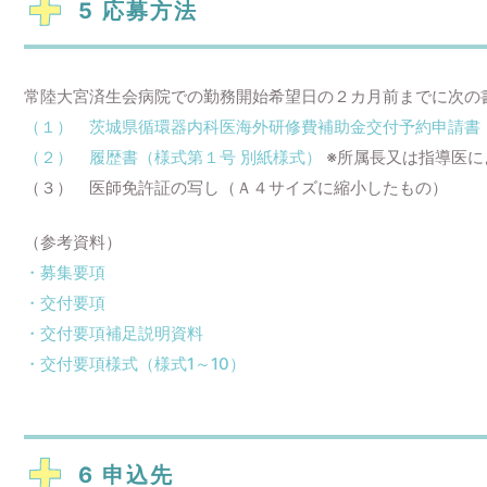
5 応募方法
常陸大宮済生会病院
での勤務開始希望日の２カ月前までに次の
（１） 茨城県循環器内科医海外研修費補助金交付予約申請書
（２） 履歴書（様式第１号 別紙様式）
※所属長又は指導医に
（３） 医師免許証の写し（Ａ４サイズに縮小したもの）
（参考資料）
・募集要項
・交付要項
・交付要項補足説明資料
・交付要項様式（様式1～10）
6 申込先