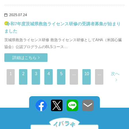
2025.07.24
令和7年度茨城県救急ライセンス研修の受講者募集が始まり
ました
茨城県救急ライセンス研修 救急ライセンス研修としてAHA（米国心臓
協会）公認プログラムのBLSコース…
詳細はこちら
1
2
3
4
5
...
10
...
次へ