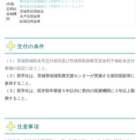
株式会社常陽銀行（外部サイトへリンク）
(6)協
株式会社筑波銀行（外部サイトへリンク）
定締結
茨城県信用組合
金融機
水戸信用金庫
関
結城信用金庫
交付の条件
（１）茨城県補助金等交付規則及び茨城県医師教育資金利子補給金交付
要綱の規定に従うこと。
（２）医学生は、茨城県地域医療支援センターが実施する個別面談等に
参加すること。
（３）医学生は、医学部卒業後５年以内に県内の医療機関に２年以上勤
務すること。
注意事項