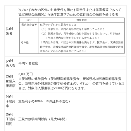
次のいずれかの区分の対象要件を満たす医学生または保護者等であって、
協定締結金融機関から医学部進学のための教育資金の融資を受ける者
(1)対
象者
(2)対
年間50名程度
象人数
3,000万円
(3)対
※茨城県の修学資金（茨城県医師修学資金、茨城県地域医療医師修学資
象借入
金、茨城県海外対象医師修学研修資金のいずれか）の貸与を受けている場
限度額
合は、対象借入限度額は2,000万円になります。
(4)利
子補給
支払利子の100%（※保証料等含む）
率
(5)利
子補給
正規の修学期間以内（最大6年間）
期間