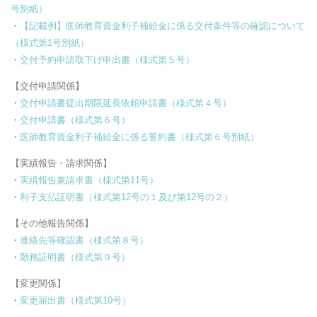
号別紙）
・
【記載例】医師教育資金利子補給金に係る交付条件等の確認について
（様式第1号別紙）
・
交付予約申請取下げ申出書（様式第５号）
【交付申請関係】
・
交付申請書提出期限延長依頼申請書（様式第４号）
・
交付申請書（様式第６号）
・
医師教育資金利子補給金に係る誓約書（様式第６号別紙）
【実績報告・請求関係】
・
実績報告兼請求書（様式第11号）
・
利子支払証明書（様式第12号の１及び第12号の２）
【その他報告関係】
・
連絡先等確認書（様式第８号）
・
勤務証明書（様式第９号）
【変更関係】
・
変更届出書（様式第10号）