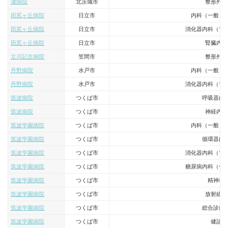
瀧病院
北茨城市
整形外科
田尻ヶ丘病院
日立市
内科（一般・
田尻ヶ丘病院
日立市
消化器内科（胃
田尻ヶ丘病院
日立市
腎臓内科
立川記念病院
笠間市
整形外科
丹野病院
水戸市
内科（一般・
丹野病院
水戸市
消化器内科（胃
筑波病院
つくば市
呼吸器内
筑波病院
つくば市
神経内科
筑波学園病院
つくば市
内科（一般・
筑波学園病院
つくば市
循環器内
筑波学園病院
つくば市
消化器内科（胃
筑波学園病院
つくば市
糖尿病内科（代
筑波学園病院
つくば市
精神科
筑波学園病院
つくば市
放射線科
筑波学園病院
つくば市
総合診療
筑波学園病院
つくば市
健診