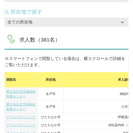
所在地で探す
全ての所在地
求人数（
381
名）
※スマートフォンで閲覧している場合は、横スクロールで詳細を
ご覧いただけます。
病院名
所在地
求人診療
愛正会記念茨城福祉
水戸市
神経内科
医療センター
愛正会記念茨城福祉
水戸市
小児科
医療センター
アイビークリニック
ひたちなか市
呼吸器内
アイビークリニック
ひたちなか市
消化器内科（胃