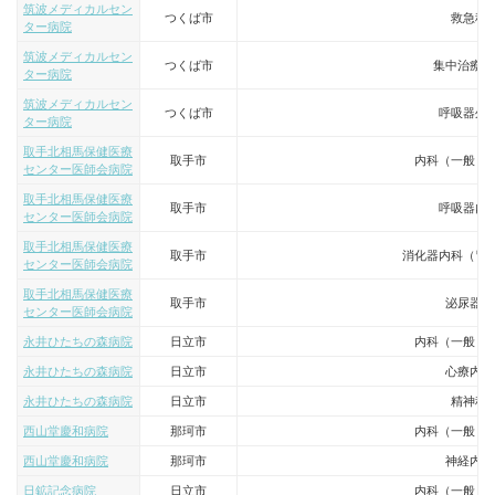
筑波メディカルセン
つくば市
救急科
ター病院
筑波メディカルセン
つくば市
集中治療専
ター病院
筑波メディカルセン
つくば市
呼吸器外
ター病院
取手北相馬保健医療
取手市
内科（一般・
センター医師会病院
取手北相馬保健医療
取手市
呼吸器内
センター医師会病院
取手北相馬保健医療
取手市
消化器内科（胃
センター医師会病院
取手北相馬保健医療
取手市
泌尿器科
センター医師会病院
永井ひたちの森病院
日立市
内科（一般・
永井ひたちの森病院
日立市
心療内科
永井ひたちの森病院
日立市
精神科
西山堂慶和病院
那珂市
内科（一般・
西山堂慶和病院
那珂市
神経内科
日鉱記念病院
日立市
内科（一般・