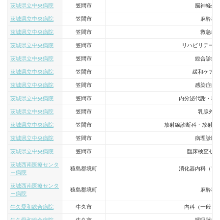
茨城県立中央病院
笠間市
脳神経外
茨城県立中央病院
笠間市
麻酔科
茨城県立中央病院
笠間市
救急科
茨城県立中央病院
笠間市
リハビリテーシ
茨城県立中央病院
笠間市
総合診療
茨城県立中央病院
笠間市
緩和ケア内
茨城県立中央病院
笠間市
感染症内
茨城県立中央病院
笠間市
内分泌代謝・糖
茨城県立中央病院
笠間市
乳腺外科
茨城県立中央病院
笠間市
放射線診断科・放射線
茨城県立中央病院
笠間市
病理診断
茨城県立中央病院
笠間市
臨床検査セン
茨城西南医療センタ
猿島郡境町
消化器内科（胃
ー病院
茨城西南医療センタ
猿島郡境町
麻酔科
ー病院
牛久愛和総合病院
牛久市
内科（一般・