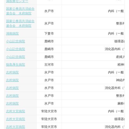
浦医療センター
国家公務員共済組合
水戸市
内科（一般・
連合会 水府病院
国家公務員共済組合
水戸市
整形外科
連合会 水府病院
湖南病院
下妻市
内科（一般・
小山記念病院
鹿嶋市
循環器内
小山記念病院
鹿嶋市
消化器内科（胃
小山記念病院
鹿嶋市
産婦人科
猿島厚生病院
古河市
精神科
志村病院
水戸市
内科（一般・
志村病院
水戸市
神経内科
志村病院
水戸市
消化器外科（胃
志村病院
水戸市
整形外科
志村病院
水戸市
麻酔科
志村大宮病院
常陸大宮市
内科（一般・
志村大宮病院
常陸大宮市
循環器内
志村大宮病院
常陸大宮市
消化器内科（胃