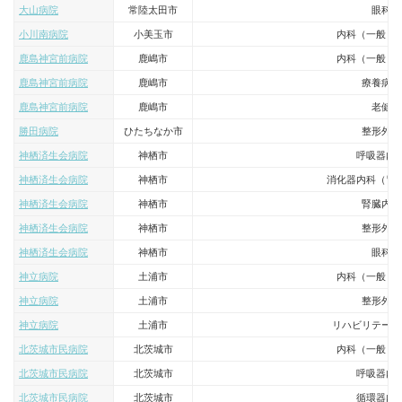
大山病院
常陸太田市
眼科
小川南病院
小美玉市
内科（一般・
鹿島神宮前病院
鹿嶋市
内科（一般・
鹿島神宮前病院
鹿嶋市
療養病床
鹿島神宮前病院
鹿嶋市
老健
勝田病院
ひたちなか市
整形外科
神栖済生会病院
神栖市
呼吸器内
神栖済生会病院
神栖市
消化器内科（胃
神栖済生会病院
神栖市
腎臓内科
神栖済生会病院
神栖市
整形外科
神栖済生会病院
神栖市
眼科
神立病院
土浦市
内科（一般・
神立病院
土浦市
整形外科
神立病院
土浦市
リハビリテーシ
北茨城市民病院
北茨城市
内科（一般・
北茨城市民病院
北茨城市
呼吸器内
北茨城市民病院
北茨城市
循環器内