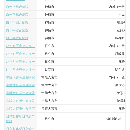
白十字総合病院
神栖市
内科（一般・
白十字総合病院
神栖市
小児科
白十字総合病院
神栖市
整形外科
白十字総合病院
神栖市
産婦人科
白十字総合病院
神栖市
脳神経外
ひたち医療センター
日立市
内科（一般・
ひたち医療センター
日立市
呼吸器内
ひたち医療センター
日立市
麻酔科
ひたち医療センター
日立市
総合診療
常陸大宮済生会病院
常陸大宮市
内科（一般・
常陸大宮済生会病院
常陸大宮市
循環器内
常陸大宮済生会病院
常陸大宮市
整形外科
常陸大宮済生会病院
常陸大宮市
泌尿器科
常陸大宮済生会病院
常陸大宮市
麻酔科
日立製作所日立総合
日立市
消化器内科（胃
病院
日立製作所日立総合