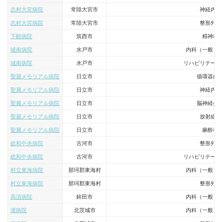
志村大宮病院
常陸大宮市
神経内科
志村大宮病院
常陸大宮市
整形外科
下館病院
筑西市
精神科
城南病院
水戸市
内科（一般・
城南病院
水戸市
リハビリテーシ
聖麗メモリアル病院
日立市
循環器内
聖麗メモリアル病院
日立市
神経内科
聖麗メモリアル病院
日立市
脳神経外
聖麗メモリアル病院
日立市
放射線科
聖麗メモリアル病院
日立市
麻酔科
総和中央病院
古河市
整形外科
総和中央病院
古河市
リハビリテーシ
村立東海病院
那珂郡東海村
内科（一般・
村立東海病院
那珂郡東海村
整形外科
高須病院
鉾田市
内科（一般・
瀧病院
北茨城市
内科（一般・