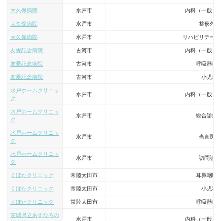
大久保病院
水戸市
内科（一般・
大久保病院
水戸市
整形外科
大久保病院
水戸市
リハビリテーシ
友愛記念病院
古河市
内科（一般・
友愛記念病院
古河市
呼吸器内
友愛記念病院
古河市
小児科
水戸ホームクリニッ
水戸市
内科（一般・
ク
水戸ホームクリニッ
水戸市
総合診療
ク
水戸ホームクリニッ
水戸市
当直医師
ク
水戸ホームクリニッ
水戸市
訪問診療
ク
くぼたクリニック
常陸太田市
耳鼻咽喉
くぼたクリニック
常陸太田市
小児科
くぼたクリニック
常陸太田市
呼吸器内
茨城県立あすなろの
水戸市
内科（一般・