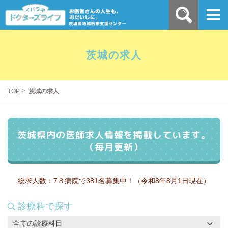
茨城の求人
TOP
茨城の求人
茨城県内の医師求人情報を掲載しています。
（毎月更新）
総求人数：
7８
病院で
381
名募集中！（令和8年8月1日現在）
診療科で探す
全ての診療科目