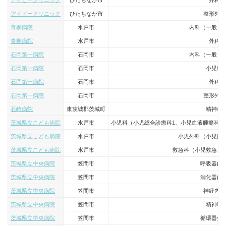
アイビークリニック
ひたちなか市
外科
アイビークリニック
ひたちなか市
整形外科
青柳病院
水戸市
内科（一般・
青柳病院
水戸市
外科
石岡第一病院
石岡市
内科（一般・
石岡第一病院
石岡市
小児科
石岡第一病院
石岡市
外科
石岡第一病院
石岡市
整形外科
石崎病院
東茨城郡茨城町
精神科
茨城県立こども病院
水戸市
小児科（小児総合診療科1、小児血液腫瘍科1
茨城県立こども病院
水戸市
小児外科（小児脳
茨城県立こども病院
水戸市
救急科（小児救急・
茨城県立中央病院
笠間市
呼吸器内
茨城県立中央病院
笠間市
消化器内
茨城県立中央病院
笠間市
神経内科
茨城県立中央病院
笠間市
精神科
茨城県立中央病院
笠間市
循環器外