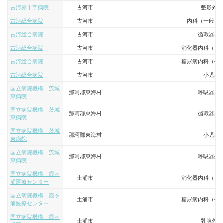
古河赤十字病院
古河市
整形外科
古河総合病院
古河市
内科（一般・
古河総合病院
古河市
循環器内
古河総合病院
古河市
消化器内科（胃
古河総合病院
古河市
糖尿病内科（代
古河総合病院
古河市
小児科
国立病院機構 茨城
那珂郡東海村
呼吸器内
東病院
国立病院機構 茨城
那珂郡東海村
循環器内
東病院
国立病院機構 茨城
那珂郡東海村
小児科
東病院
国立病院機構 茨城
那珂郡東海村
呼吸器外
東病院
国立病院機構 霞ヶ
土浦市
消化器内科（胃
浦医療センター
国立病院機構 霞ヶ
土浦市
糖尿病内科（代
浦医療センター
国立病院機構 霞ヶ
土浦市
乳腺外科