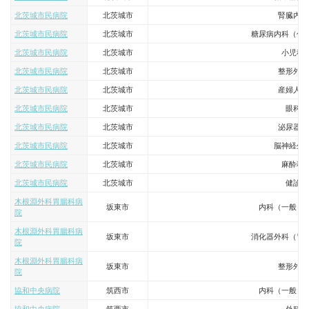
北茨城市民病院
北茨城市
腎臓内科
北茨城市民病院
北茨城市
糖尿病内科（代
北茨城市民病院
北茨城市
小児科
北茨城市民病院
北茨城市
整形外科
北茨城市民病院
北茨城市
産婦人科
北茨城市民病院
北茨城市
眼科
北茨城市民病院
北茨城市
泌尿器科
北茨城市民病院
北茨城市
脳神経外
北茨城市民病院
北茨城市
麻酔科
北茨城市民病院
北茨城市
健診
木根淵外科胃腸科病
坂東市
内科（一般・
院
木根淵外科胃腸科病
坂東市
消化器外科（胃
院
木根淵外科胃腸科病
坂東市
整形外科
院
協和中央病院
筑西市
内科（一般・