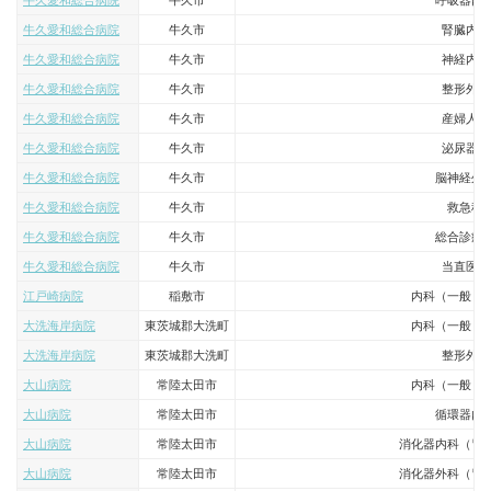
牛久愛和総合病院
牛久市
呼吸器内
牛久愛和総合病院
牛久市
腎臓内科
牛久愛和総合病院
牛久市
神経内科
牛久愛和総合病院
牛久市
整形外科
牛久愛和総合病院
牛久市
産婦人科
牛久愛和総合病院
牛久市
泌尿器科
牛久愛和総合病院
牛久市
脳神経外
牛久愛和総合病院
牛久市
救急科
牛久愛和総合病院
牛久市
総合診療
牛久愛和総合病院
牛久市
当直医師
江戸崎病院
稲敷市
内科（一般・
大洗海岸病院
東茨城郡大洗町
内科（一般・
大洗海岸病院
東茨城郡大洗町
整形外科
大山病院
常陸太田市
内科（一般・
大山病院
常陸太田市
循環器内
大山病院
常陸太田市
消化器内科（胃
大山病院
常陸太田市
消化器外科（胃