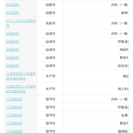
宮本病院
稲敷市
内科（一般・
宮本病院
稲敷市
精神科
やすらぎの丘温泉病
高萩市
内科（一般・
院
結城病院
結城市
内科（一般・
結城病院
結城市
呼吸器内
結城病院
結城市
神経内科
結城病院
結城市
整形外科
結城病院
結城市
総合診療
公益財団法人茨城県
水戸市
健診
総合健診協会
公益財団法人茨城県
水戸市
婦人科健
総合健診協会
小豆畑病院
那珂市
内科（一般・
小豆畑病院
那珂市
呼吸器内
小豆畑病院
那珂市
皮膚科
小豆畑病院
那珂市
整形外科
小豆畑病院
那珂市
脳神経外