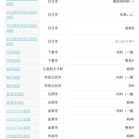
日立市
糖尿病内科（代
病院
日立製作所日立総合
日立市
耳鼻いんこ
病院
日立製作所日立総合
日立市
放射線科
病院
日立製作所日立総合
日立市
リハビリテーシ
病院
平間病院
下妻市
内科（一般・
平間病院
下妻市
整形外科
袋田病院
久慈郡大子町
精神科
藤井病院
常陸太田市
内科（一般・
藤井病院
常陸太田市
外科
豊後荘病院
石岡市
内科（一般・
豊後荘病院
石岡市
精神科
ホスピタル坂東
坂東市
内科（一般・
ホスピタル坂東
坂東市
精神科
ホスピタル坂東
坂東市
整形外科
水海道厚生病院
常総市
精神科