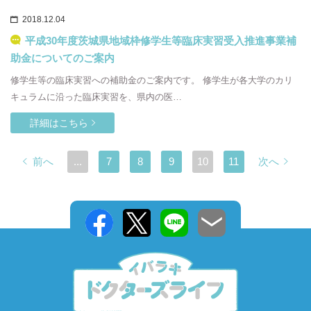
2018.12.04
平成30年度茨城県地域枠修学生等臨床実習受入推進事業補
助金についてのご案内
修学生等の臨床実習への補助金のご案内です。 修学生が各大学のカリ
キュラムに沿った臨床実習を、県内の医…
詳細はこちら
前へ
...
7
8
9
10
11
次へ