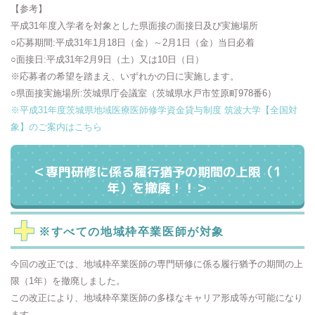
【参考】
平成31年度入学者を対象とした県面接の面接日及び実施場所
○応募期間:平成31年1月18日（金）～2月1日（金）当日必着
○面接日:平成31年2月9日（土）又は10日（日）
※応募者の希望を踏まえ、いずれかの日に実施します。
○県面接実施場所:茨城県庁会議室（茨城県水戸市笠原町978番6）
※平成31年度茨城県地域医療医師修学資金貸与制度 筑波大学【全国対
象】のご案内はこちら
＜専門研修に係る履行猶予の期間の上限（1
年）を撤廃！！＞
※すべての地域枠卒業医師が対象
今回の改正では、地域枠卒業医師の専門研修に係る履行猶予の期間の上
限（1年）を撤廃しました。
この改正により、地域枠卒業医師の多様なキャリア形成等が可能になり
ます。