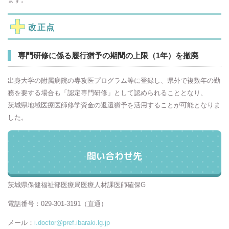
改正点
専門研修に係る履行猶予の期間の上限（1年）を撤廃
出身大学の附属病院の専攻医プログラム等に登録し、県外で複数年の勤
務を要する場合も「認定専門研修」として認められることとなり、
茨城県地域医療医師修学資金の返還猶予を活用することが可能となりま
した。
問い合わせ先
茨城県保健福祉部医療局医療人材課医師確保G
電話番号：029-301-3191（直通）
メール：
i.doctor@pref.ibaraki.lg.jp