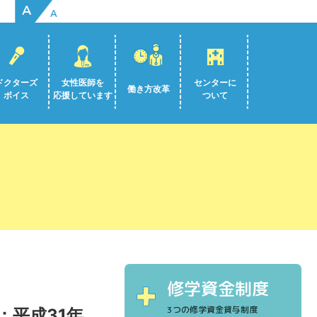
A
A
ドクターズ
女性医師を
センターに
働き方改革
ボイス
応援しています
ついて
修学資金制度
3つの修学資金貸与制度
平成31年