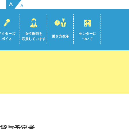
A
A
ドクターズ
女性医師を
センターに
働き方改革
ボイス
応援しています
ついて
規貸与予定者