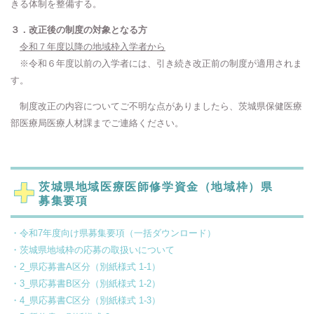
きる体制を整備する。
３．改正後の制度の対象となる方
令和７年度以降の地域枠入学者から
※令和６年度以前の入学者には、引き続き改正前の制度が適用されま
す。
制度改正の内容についてご不明な点がありましたら、茨城県保健医療
部医療局医療人材課までご連絡ください。
茨城県地域医療医師修学資金（地域枠）県
募集要項
・令和7年度向け県募集要項（一括ダウンロード）
・茨城県地域枠の応募の取扱いについて
・2_県応募書A区分（別紙様式 1-1）
・3_県応募書B区分（別紙様式 1-2）
・4_県応募書C区分（別紙様式 1-3）