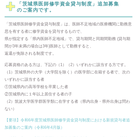
「茨城県医師修学資金貸与制度」追加募集
のご案内です。
「茨城県医師修学資金貸与制度」は、医師不足地域の医療機関に勤務意
思を有する者に修学資金を貸与するもので、
県が指定する「県内医師不足地域」で、貸与期間と同期間勤務 (貸与期
間が3年未満の場合は3年)医師として勤務すると、
返還が免除される制度です。
応募資格のある方は、下記の（1）（2）いずれかに該当する方です。
（1）茨城県外の大学（大学院を除く）の医学部に在籍する者で、次の
いずれかに該当する者
①茨城県内の高等学校を卒業した者
②茨城県内に１年以上居住する者の子
（2）筑波大学医学群医学類に在学する者（県内出身・県外出身は問わ
ない）
【要項】令和6年度茨城県医師修学資金貸与制度における新規貸与者追
加募集のご案内（令和6年4月版）