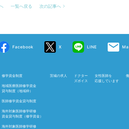
へ
一覧へ戻る
次の記事へ
Facebook
X
LINE
Mai
修学資金制度
茨城の求人
ドクター
女性医師を
ズボイス
応援しています
地域医療医師修学資金
貸与制度（地域枠）
医師修学資金貸与制度
海外対象医師修学研修
資金貸与制度（修学資金）
海外対象医師修学研修