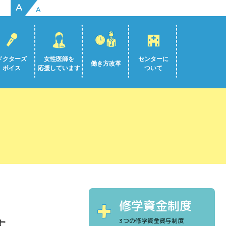
A
A
ドクターズ
女性医師を
センターに
働き方改革
ボイス
応援しています
ついて
修学資金制度
3つの修学資金貸与制度
す。