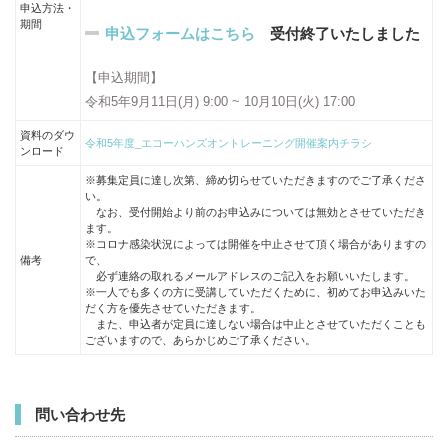
申込方法・
期間
申込フォームはこちら
受付終了いたしました
【申込期間】
令和5年9月11日(月) 9:00 ~ 10月10日(火) 17:00
資料のダウ
令和5年度_エコーハンズオントレーニング開催案内チラシ
ンロード
※募集定員に達し次第、締め切らせていただきますのでご了承くださ
い。
なお、受付開始より前のお申込みについては無効とさせていただき
ます。
※コロナ感染状況によっては開催を中止させて頂く場合がありますの
備考
で、
必ず連絡の取れるメールアドレスのご記入をお願いいたします。
※一人でも多くの方に受講していただくために、初めてお申込みいた
だく方を優先させていただきます。
また、申込者が定員に達しない場合は中止とさせていただくことも
ございますので、あらかじめご了承ください。
問い合わせ先