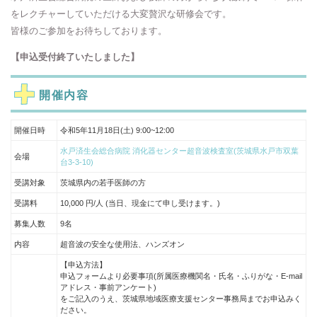
をレクチャーしていただける大変贅沢な研修会です。
皆様のご参加をお待ちしております。
【申込受付終了いたしました】
開催内容
開催日時
令和5年11月18日(土) 9:00~12:00
水戸済生会総合病院 消化器センター超音波検査室(茨城県水戸市双葉
会場
台3-3-10)
受講対象
茨城県内の若手医師の方
受講料
10,000 円/人 (当日、現金にて申し受けます。)
募集人数
9名
内容
超音波の安全な使用法、ハンズオン
【申込方法】
申込フォームより必要事項(所属医療機関名・氏名・ふりがな・E-mail
アドレス・事前アンケート)
をご記入のうえ、茨城県地域医療支援センター事務局までお申込みく
ださい。