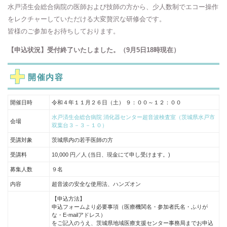
水戸済生会総合病院の医師および技師の方から、少人数制でエコー操作
をレクチャーしていただける大変贅沢な研修会です。
皆様のご参加をお待ちしております。
【申込状況】受付終了いたしました。（9月5日18時現在）
開催内容
開催日時
令和４年１１月２６日（土） ９：００～１２：００
水戸済生会総合病院 消化器センター超音波検査室（茨城県水戸市
会場
双葉台３－３－１０）
受講対象
茨城県内の若手医師の方
受講料
10,000 円／人 (当日、現金にて申し受けます。)
募集人数
９名
内容
超音波の安全な使用法、ハンズオン
【申込方法】
申込フォームより必要事項（医療機関名・参加者氏名・ふりが
な・E-mailアドレス）
をご記入のうえ、茨城県地域医療支援センター事務局までお申込