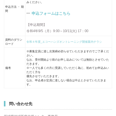
みください。
申込方法 ・ 期
間
申込フォームはこちら
【申込期間】
令和4年9/5（月）9:00～10/11(火) 17：00
資料のダウン
令和４年度_エコーハンズオントレーニング開催案内チラシ
ロード
※募集定員に達し次第締め切らせていただきますのでご了承くだ
さい。
なお、受付開始より前のお申し込みについては無効とさせていた
だきます。
備考
※一人でも多くの方に受講していただく為に、初めてお申込みい
ただく方を
優先させていただきます。
なお、申込者が定員に達しない場合は中止とさせていただきま
す。
問い合わせ先