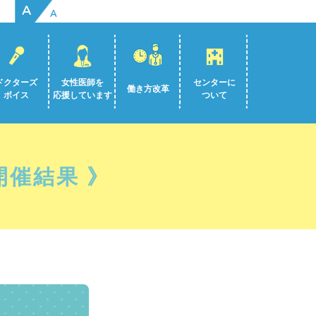
A
A
ドクターズ
女性医師を
センターに
働き方改革
ボイス
応援しています
ついて
催結果 》