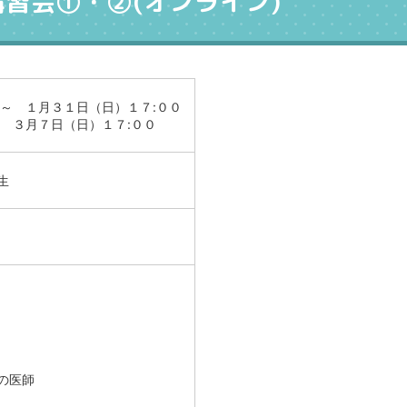
習会①・②(オンライン)
～ １月３１日（日）１７:００
 ３月７日（日）１７:００
生
の医師