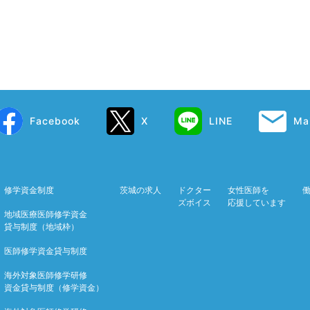
Facebook
X
LINE
Mai
修学資金制度
茨城の求人
ドクター
女性医師を
ズボイス
応援しています
地域医療医師修学資金
貸与制度（地域枠）
医師修学資金貸与制度
海外対象医師修学研修
資金貸与制度（修学資金）