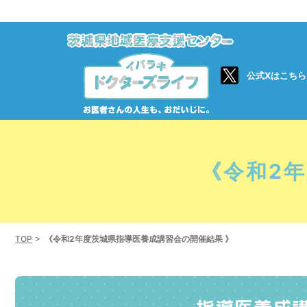
公式Xはこちら
《令和2
TOP
《令和2年度茨城県指導医養成講習会の開催結果 》