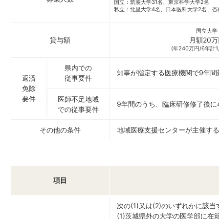
国立：筑波大学31名、東京科学大学2名
私立：北里大学4名、日本医科大学2名、杏
国立大学
貸与額
月額20万
(年240万円/6年計1
県内での
知事が指定する医療機関で9年間
返済
従事要件
免除
要件
医師不足地域
9年間のうち、臨床研修修了後に
での従事要件
その他の
条件
地域医療支援センターが主催す
項目
次の(1)又は(2)のいずれかに該
(1)茨城県外の大学の医学部に