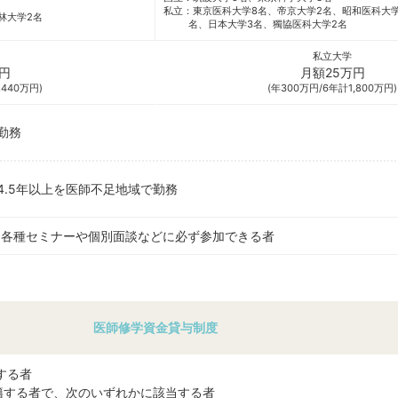
私立：東京医科大学8名、帝京大学2名、昭和医科大学
林大学2名
名、日本大学3名、獨協医科大学2名
私立大学
円
月額25万円
,440万円)
(年300万円/6年計1,800万円)
勤務
4.5年以上を医師不足地域で勤務
る各種セミナーや個別面談などに必ず参加できる者
医師修学資金貸与制度
当する者
在籍する者で、次のいずれかに該当する者