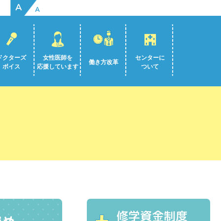
A
A
ドクターズ
女性医師を
センターに
働き方改革
ボイス
応援しています
ついて
修学資金制度