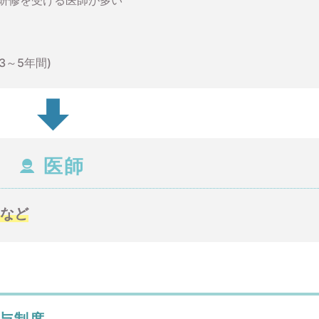
研修を受ける医師が多い
～5年間)
医師
 など
与制度