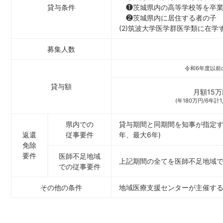
貸与条件
❶茨城県内の高等学校等を卒
❷茨城県内に居住する者の子
(2)筑波大学医学群医学類に在学
募集人数
令和6年度以前
貸与額
月額15万
(年180万円/6年計1
県内での
貸与期間と同期間を知事が指定す
返還
従事要件
年、最大6年)
免除
要件
医師不足地域
上記期間の全てを医師不足地域で勤
での従事要件
その他の
条件
地域医療支援センターが主催す