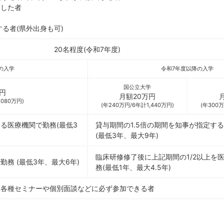
業した者
する者(県外出身も可)
20名程度(令和7年度)
の入学
令和7年度以降の入学
国公立大学
円
月額20万円
,080万円)
(年240万円/6年計1,440万円)
(年300万
る医療機関で勤務(最低3
貸与期間の1.5倍の期間を知事が指定す
(最低3年、最大9年)
臨床研修修了後に上記期間の1/2以上を
務 (最低3年、最大6年)
務(最低1年、最大4.5年)
る各種セミナーや個別面談などに必ず参加できる者