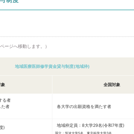
。
別ページへ移動します。）
地域医療医師修学資金貸与制度(地域枠)
対象
全国対象
当する者
した者
各大学の出願資格を満たす者
地域枠定員：
8大学29名(令和7年度)
度)
国立：筑波大学5名、東京科学大学3名