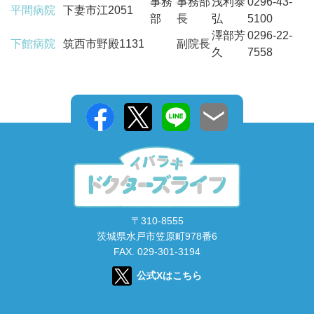
事務
事務部
浅利泰
0296-43-
平間病院
下妻市江2051
部
長
弘
5100
澤部芳
0296-22-
下館病院
筑西市野殿1131
副院長
久
7558
〒310-8555
茨城県水戸市笠原町978番6
FAX. 029-301-3194
公式Xはこちら