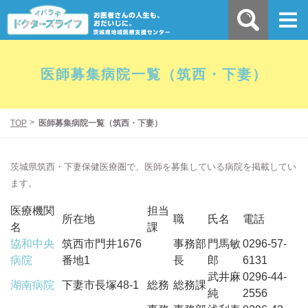
医師募集病院一覧（筑西・下妻）
TOP
医師募集病院一覧（筑西・下妻）
茨城県筑西・下妻保健医療圏で、医師を募集している病院を掲載してい
ます。
医療機関
担当
所在地
職
氏名
電話
名
課
協和中央
筑西市門井1676
事務部
門馬敏
0296-57-
病院
番地1
長
郎
6131
武井麻
0296-44-
湖南病院
下妻市長塚48-1
総務
総務課
純
2556